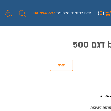
(
0
)
חייגו להזמנה טלפונית
03-9248597
שניות.
דחיסות כפולה בהזרקה ישירה של פוליאוריטן (PU) תורמת ליציבות