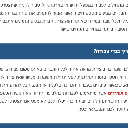
מתחילים לעבוד במפעל חדש או בארגון גדול, סביר להניח שתצטרכו 
בגדים מגיעים מספק חיצוני אשר אמור להתאים את סוג הבגד הן מבחי
ללי ולכל עובד במידה שאותה הוא צריך. חברת מ.ט.ס מזמינים אתכם ל
הטובה ביותר במחירים הנוחים שיש!
יך בגדי עבודה?
ך שמדובר ביצירת מראה אחיד לכל העובדים באותו מקום עבודה, יש גם
הוא חסכון בזמן התארגנות לפני תחילת משמרת, מכיוון שאין צורך ל
א, שכאשר עובדים בעבודה הכרוכה בלכלוך או אבק, חבל להרוס את
ם ועמידים
אשר מותאמים לעבודות כאלו. עוד יתרון הוא הנושא הכספי. 
יעה או שאינם דליקים, וביגוד כזה יעלה לכם לא מעט אם תצטרכו לקנו
חוסך לכם זמן, בלאי וכסף.