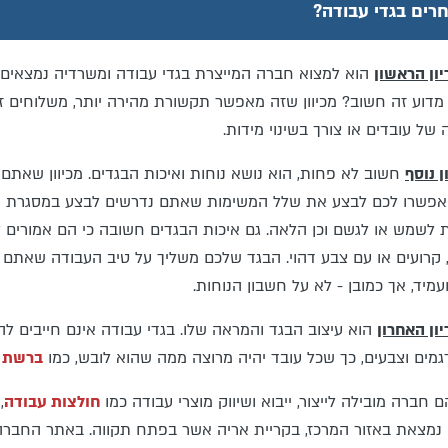
חרים בגדי עבודה?
ון הראשון
הוא למצוא חברה המייצרת בגדי עבודה ומשרדיה נמצאים ב
מדוע זה חשוב? מכיוון שזה מאפשר תקשורת מהירה יותר, משלוחים ז
של עובדים או צורך בשינוי מידות.
ן נוסף
חשוב לא פחות, הוא נושא נוחות ואיכות הבגדים. מכיוון שאתם
יאפשרו לכם לבצע את שלל המשימות שאתם נדרשים לבצע במסגרת העבו
לשמש או לגשם וכן הלאה. גם איכות הבגדים חשובה כי הם אמורים לש
 קרועים או עם צבע דהוי. הבגד שלכם משליך על טיב העבודה שאתם
ועמיד, אך כמובן - לא על חשבון הנוחות.
ון האחרון
הוא עיצוב הבגד והמראה שלו. בגדי עבודה אינם חייבים לה
דגמים וצבעים, כך שכל עובד יהיה מרוצה ממה שהוא לובש, כמו
ברשת ה
ם חברה מובילה לייצור, ייבוא ושיווק מוצרי עבודה כמו
חולצות עבודה
,
נמצאת באזור המרכז, בקריית אריה אשר בפתח תקווה. באתר החברה 