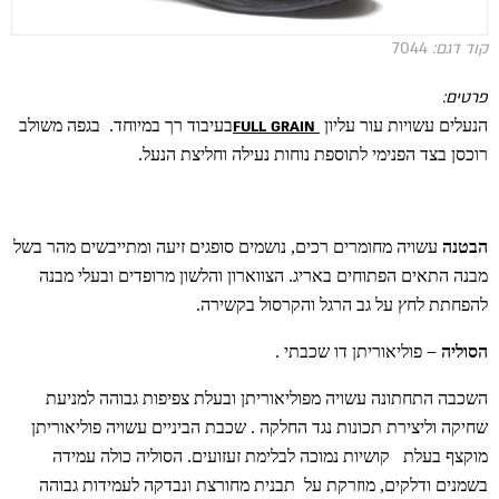
קוד דגם:
7044
פרטים:
הנעלים עשויות עור עליון
בעיבוד רך במיוחד. בגפה משולב
FULL GRAIN
רוכסן בצד הפנימי לתוספת נוחות נעילה וחליצת הנעל.
הבטנה
עשויה מחומרים רכים, נושמים סופגים זיעה ומתייבשים מהר בשל
מבנה התאים הפתוחים באריג. הצווארון והלשון מרופדים ובעלי מבנה
להפחתת לחץ על גב הרגל והקרסול בקשירה.
הסוליה
–
פוליאוריתן דו שכבתי .
השכבה התחתונה עשויה מפוליאוריתן ובעלת צפיפות גבוהה למניעת
שחיקה וליצירת תכונות נגד החלקה . שכבת הביניים עשויה פוליאוריתן
מוקצף בעלת קושיות נמוכה לבלימת זעזועים. הסוליה כולה עמידה
בשמנים ודלקים, מוזרקת על תבנית מחורצת ונבדקה לעמידות גבוהה